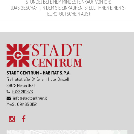
STUNDE) BEI EINEM MINDESTEINKAUF VON 10 €
(DAS GESCHÄFT, IN DEM SIE EINKAUFEN, STELLT IHNEN EINEN 3-
EURO-GUTSCHEIN AUS)
STADT CENTRUM - HABITAT S.P.A.
Freiheitsstraße 184
(ehem. Hotel Bristol)
39012
Meran
(BZ)
0473 210876
info@stadtcentrum.it
MwSt. 09146510152