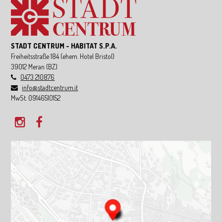
STADT CENTRUM - HABITAT S.P.A.
Freiheitsstraße 184
(ehem. Hotel Bristol)
39012
Meran
(BZ)
0473 210876
info@stadtcentrum.it
MwSt. 09146510152