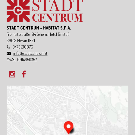
STADT CENTRUM - HABITAT S.P.A.
Freiheitsstraße 184
(ehem. Hotel Bristol)
39012
Meran
(BZ)
0473 210876
info@stadtcentrum.it
MwSt. 09146510152