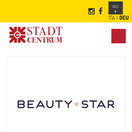
DEU
ITA
DEU