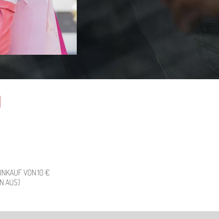
N
INKAUF VON 10 €
N AUS)