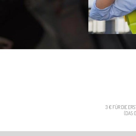
3 € FÜR DIE ER
(DAS 