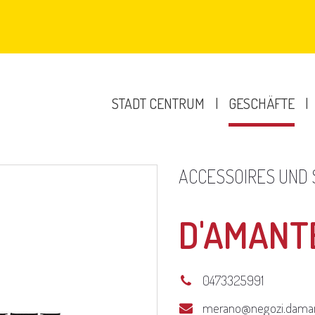
ALLE GESCHÄFTE
STADT CENTRUM
GESCHÄFTE
ACCESSOIRES UND
D'AMANT
0473325991
merano@negozi.daman