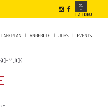
DEU
ITA
DEU
LAGEPLAN
ANGEBOTE
JOBS
EVENTS
 SCHMUCK
E
te.it