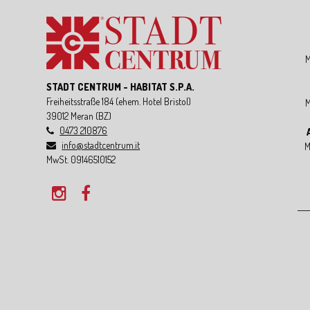
M
STADT CENTRUM - HABITAT S.P.A.
Freiheitsstraße 184
(ehem. Hotel Bristol)
M
39012
Meran
(BZ)
0473 210876
info@stadtcentrum.it
M
MwSt. 09146510152